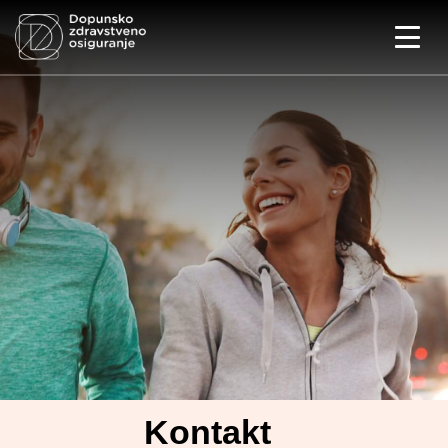
Početna
Iznos salda
Obrasci
Najčešća pitanja
O nama
Kontakt
Kontakt